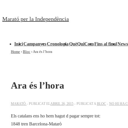
↓
Salta
Marató per la Independència
al
contingut
principal
Navegació
Inici
Campanyes
Cronologia
QuèQuiCom
Fins al final
Newsl
principal
Home
›
Bloc
›
Ara és l’hora
Ara és l’hora
MARATÓ
PUBLICAT EL
ABRIL 26, 2015
PUBLICAT A
BLOC
NO HI HA 
Els catalans ens ho hem hagut d pagar sempre tot:
1848 tren Barcelona-Matarò