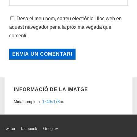
Desa el meu nom, correu electrònic i lloc web en
aquest navegador per a la pròxima vegada que
comenti.
INFORMACIÓ DE LA IMATGE
Mida completa:
1240×178
px
Menú
twitter
facebook
Google+