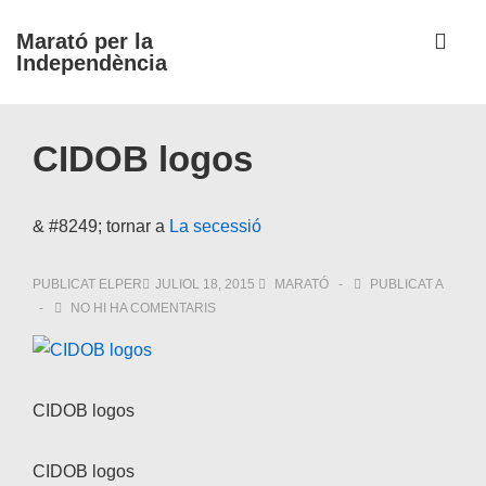
↓
ME
Marató per la
Salta
Independència
al
contingut
Navegació
principal
CIDOB logos
principal
& #8249; tornar a
La secessió
PUBLICAT ELPER
JULIOL 18, 2015
MARATÓ
PUBLICAT A
NO HI HA COMENTARIS
CIDOB logos
CIDOB logos