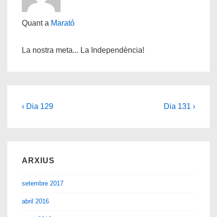
Quant a
Marató
La nostra meta... La Independència!
Navegació
Càrrec
Següent
‹ Dia 129
Dia 131 ›
anterior
post
d'entrades
és
és
ARXIUS
setembre 2017
abril 2016