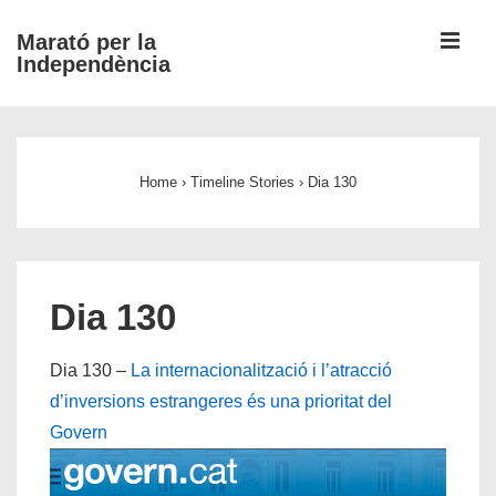
↓
ME
Marató per la
Salta
Independència
al
contingut
Navegació
principal
principal
Home
›
Timeline Stories
›
Dia 130
Dia 130
Dia 130 –
La internacionalització i l’atracció
d’inversions estrangeres és una prioritat del
Govern