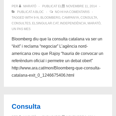
PER
MARATÓ
PUBLICAT EL
NOVEMBRE 11, 2014
PUBLICAT A
BLOC
NO HI HA COMENTARIS
TAGGED WITH
9-N
,
BLOOMBERG
,
CAMPANYA
,
CONSULTA
,
CONSULTES
,
ELSINGULAR.CAT
,
INDEPENDÈNCIA
,
MARATÓ
,
UN PAS MES
Bloomberg diu que la consulta catalana va ser un
“èxit” i reclama “negociar” L’agència nord-
americana creu que Rajoy “hauria de convocar un
referèndum oficial i permetre un debat obert”
http://www.ara.cat/mon/Bloomberg-que-consulta-
catalana-exit_0_1246675406.html
Consulta