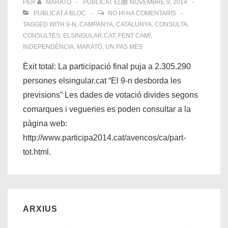
PER
MARATÓ
PUBLICAT EL
NOVEMBRE 9, 2014
PUBLICAT A
BLOC
NO HI HA COMENTARIS
TAGGED WITH
9-N
,
CAMPANYA
,
CATALUNYA
,
CONSULTA
,
CONSULTES
,
ELSINGULAR.CAT
,
FENT CAMÍ
,
INDEPENDÈNCIA
,
MARATÓ
,
UN PAS MES
Èxit total: La participació final puja a 2.305.290
persones elsingular.cat “El 9-n desborda les
previsions” Les dades de votació divides segons
comarques i vegueries es poden consultar a la
pàgina web:
http://www.participa2014.cat/avencos/ca/part-
tot.html.
ARXIUS