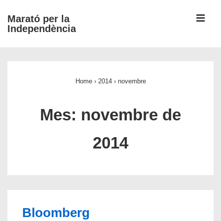
↓
ME
Marató per la
Salta
Independència
al
contingut
Navegació
principal
principal
Home
›
2014
›
novembre
Mes:
novembre de
2014
Bloomberg