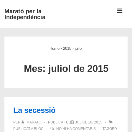
↓
ME
Marató per la
Salta
Independència
al
contingut
Navegació
principal
principal
Home
›
2015
›
juliol
Mes:
juliol de 2015
La secessió
PER
MARATÓ
PUBLICAT EL
JULIOL 18, 2015
PUBLICAT A
BLOC
NO HI HA COMENTARIS
TAGGED