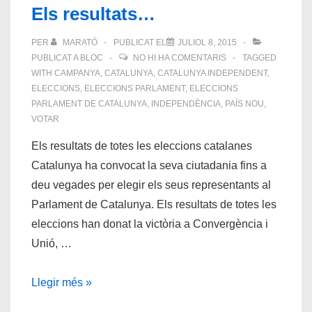
Els resultats…
PER
MARATÓ
PUBLICAT EL
JULIOL 8, 2015
PUBLICAT A
BLOC
NO HI HA COMENTARIS
TAGGED
WITH
CAMPANYA
,
CATALUNYA
,
CATALUNYA INDEPENDENT
,
ELECCIONS
,
ELECCIONS PARLAMENT
,
ELECCIONS
PARLAMENT DE CATALUNYA
,
INDEPENDÈNCIA
,
PAÍS NOU
,
VOTAR
Els resultats de totes les eleccions catalanes
Catalunya ha convocat la seva ciutadania fins a
deu vegades per elegir els seus representants al
Parlament de Catalunya. Els resultats de totes les
eleccions han donat la victòria a Convergència i
Unió, …
Els
Llegir més »
resultats…