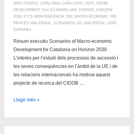
WITH
27S2015
,
CATALONIA
,
CATALUNYA
,
CEPS
,
CIDOB
,
DEVELOPMENT
,
DUI
,
E3-MODELLING
,
EUROPE
,
HORIZON
2030
,
ICCS
,
INDEPENDÈNCIA
,
ISIS
,
MACRO-ECONOMIC
,
PIB
,
PROCÉS UNILATERAL
,
SCENARIOS
,
UE
,
UNILATERAL
,
UNIÓ
EUROPEA
Resum executiu Scenarios of Macro-economic
Development for Catalonia on Horizon 2030
L’interès per l’estudi dels processos de secessió i
les seves conseqüències en l’àmbit de la UE i de
les relacions internacionals ha motivat aquest
projecte de recerca del CIDOB …
La
Llegir més »
secessió