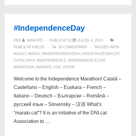
#IndependenceDay
PER
MARATÓ
PUBLICAT EL
JULIOL 4, 2015
PUBLICAT A
BLOC
10 COMENTARIS
TAGGED WITH
#4JULY
,
#EEUU
,
#INDEPENDENCEDAY
,
ASSOCIACIÓ DNI.CAT
,
CATALUNYA
,
INDEPENDENCE
,
INDEPENDENCE DAY
,
MARATHON
,
MARATÓ
,
USA
,
VOTAR
Welcome to the Independence Marathon! Català –
Castellano – English – Euskara – French –
Italiano – Deutsch – Български – Română –
русский язык – Slovensky – 汉语 What’s
“marato.cat”? It is an initiative of the DNI.cat
Association to …