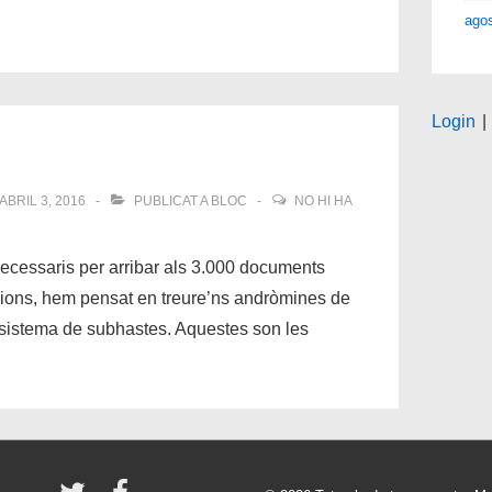
ago
Login
|
ABRIL 3, 2016
PUBLICAT A
BLOC
NO HI HA
ecessaris per arribar als 3.000 documents
ions, hem pensat en treure’ns andròmines de
 sistema de subhastes. Aquestes son les