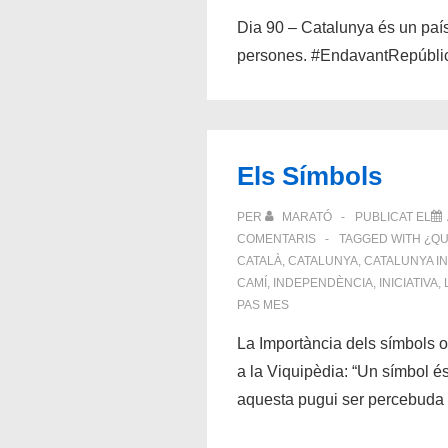
Dia 90 – Catalunya és un país 
persones. #EndavantRepúbli
Els Símbols
PER
MARATÓ
PUBLICAT EL
COMENTARIS
TAGGED WITH
¿QU
CATALÀ
,
CATALUNYA
,
CATALUNYA I
CAMÍ
,
INDEPENDÈNCIA
,
INICIATIVA
,
PAS MES
La Importància dels símbols o
a la Viquipèdia: “Un símbol 
aquesta pugui ser percebuda p