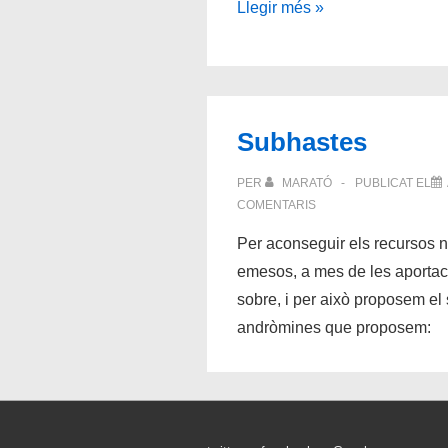
Els
Llegir més »
Símbols
Subhastes
PER
MARATÓ
PUBLICAT EL
COMENTARIS
Per aconseguir els recursos n
emesos, a mes de les aportac
sobre, i per això proposem el
andròmines que proposem: