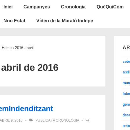
Navegació
Inici
Campanyes
Cronologia
QuèQuiCom
principal
Nou Estat
Vídeo de la Marató Indepe
AR
Home
›
2016
›
abril
set
:
abril de 2016
abri
mar
febr
gen
emIndenditzant
des
ABRIL 9, 2016
PUBLICAT A
CRONOLOGIA
octu