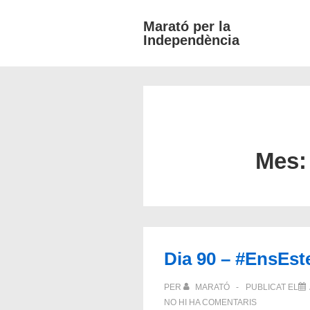
↓
Marató per la
Salta
Independència
al
contingut
principal
Mes
Dia 90 – #EnsEst
PER
MARATÓ
PUBLICAT EL
NO HI HA COMENTARIS