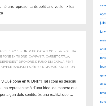
set
i té uns representants polítics q vetllen x les
ca
ago
juli
juny
mai
abri
ABRIL 6, 2016
PUBLICAT A
BLOC
NO HI HA
É PONE EN TU DNI?
,
CAMPANYA
,
CARNET CATALÀ
,
mar
NDEPENDENT
,
DIFONDRE
,
DIFUSIÓ
,
DNI CATALÀ
,
FENT
febr
LA IMPORTÀNCIA DELS SÍMBOLS
,
MARATÓ
,
SÍMBOL
,
UN
gen
 “¿Qué pone en tu DNI?”! Tal i com es descriu
des
és una representació d’una idea, de manera que
nov
er algun dels sentits; és una realitat que …
set