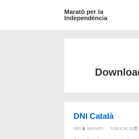
↓
Marató per la
Salta
Independència
al
contingut
principal
Downloa
DNI Català
PER
MARATÓ
PUBLICAT EL