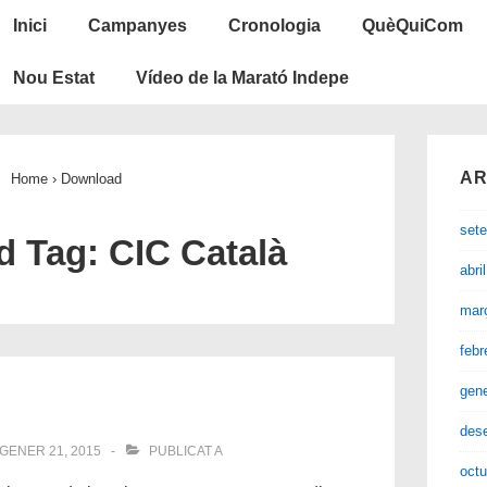
Navegació
Inici
Campanyes
Cronologia
QuèQuiCom
principal
Nou Estat
Vídeo de la Marató Indepe
AR
Home
›
Download
set
d Tag:
CIC Català
abri
mar
febr
gen
des
GENER 21, 2015
PUBLICAT A
octu