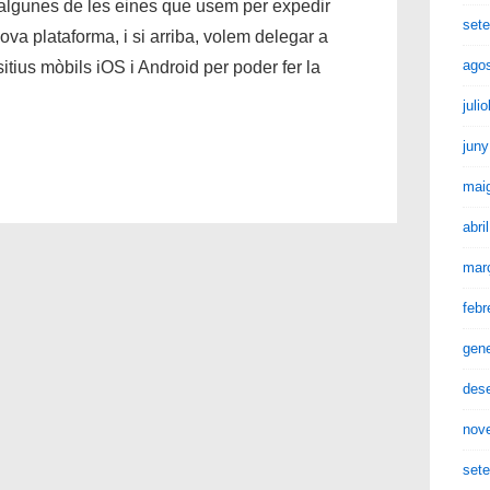
 algunes de les eines que usem per expedir
set
nova plataforma, i si arriba, volem delegar a
ago
sitius mòbils iOS i Android per poder fer la
juli
juny
mai
abri
mar
febr
gen
des
nov
set