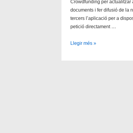
Crowdfunding per actualitzar
documents i fer difusió de la 
tercers l’aplicació per a dispo
petició directament …
DNI
Llegir més »
Català