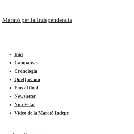
↓
Salta
Marató per la Independència
al
contingut
principal
Navegació
Menú
principal
Inici
Campanyes
Cronologia
QuèQuiCom
Fins al final
Newsletter
Nou Estat
Vídeo de la Marató Indepe