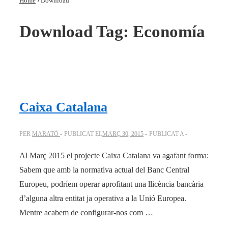
Home
›
Download
Download Tag:
Economía
Caixa Catalana
PER
MARATÓ
PUBLICAT EL
MARÇ 30, 2015
PUBLICAT A
Al Març 2015 el projecte Caixa Catalana va agafant forma:
Sabem que amb la normativa actual del Banc Central
Europeu, podríem operar aprofitant una llicència bancària
d’alguna altra entitat ja operativa a la Unió Europea.
Mentre acabem de configurar-nos com …