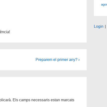
ago
Login
|
ència!
Següent
Preparem el primer any? ›
post
és
licarà.
Els camps necessaris estan marcats