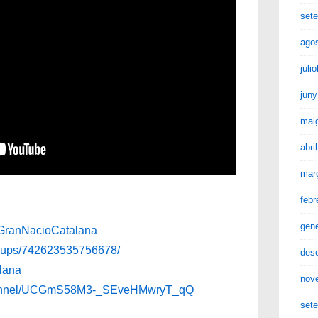
set
ago
juli
juny
mai
abri
mar
febr
gen
aGranNacioCatalana
roups/742623535756678/
des
alana
nov
channel/UCGmS58M3-_SEveHMwryT_qQ
set