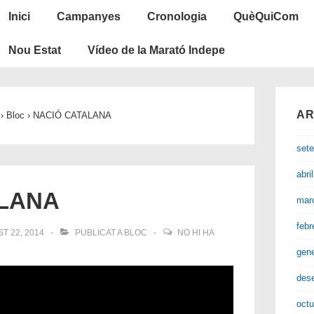
Navegació
Inici
Campanyes
Cronologia
QuèQuiCom
principal
Nou Estat
Vídeo de la Marató Indepe
AR
›
Bloc
›
NACIÓ CATALANA
set
abri
ALANA
mar
febr
T 22, 2014
PUBLICAT A
BLOC
NO HI HA
gen
des
octu