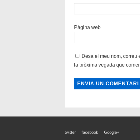
Pàgina web
Desa el meu nom, correu e
la pròxima vegada que coment
Menú
twitter
facebook
Google+