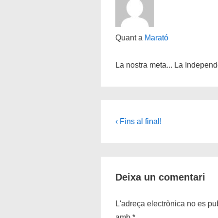
Quant a
Marató
La nostra meta... La Independ
Navegació
Càrrec
‹ Fins al final!
anterior
d'entrades
és
Deixa un comentari
L'adreça electrònica no es pub
amb
*