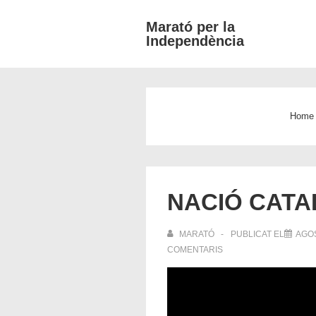
↓
Marató per la
Salta
Independència
al
contingut
principal
Home
NACIÓ CAT
MARATÓ
PUBLICAT EL
AGOS
COMENTARIS