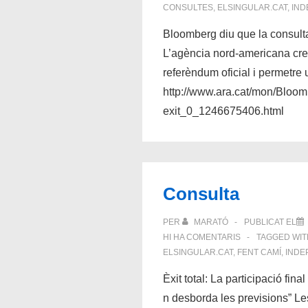
CONSULTES
,
ELSINGULAR.CAT
,
IND
Bloomberg diu que la consulta 
L’agència nord-americana cre
referèndum oficial i permetre 
http://www.ara.cat/mon/Bloom
exit_0_1246675406.html
Consulta
PER
MARATÓ
PUBLICAT EL
HI HA COMENTARIS
TAGGED WI
ELSINGULAR.CAT
,
FENT CAMÍ
,
INDE
Èxit total: La participació fin
n desborda les previsions” L