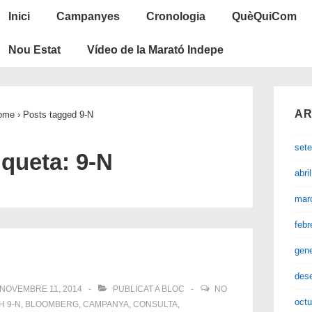
Navegació
Inici
Campanyes
Cronologia
QuèQuiCom
principal
Nou Estat
Vídeo de la Marató Indepe
AR
ome
›
Posts tagged 9-N
set
iqueta:
9-N
abri
mar
febr
gen
des
NOVEMBRE 11, 2014
PUBLICAT A
BLOC
NO
octu
TH
9-N
,
BLOOMBERG
,
CAMPANYA
,
CONSULTA
,