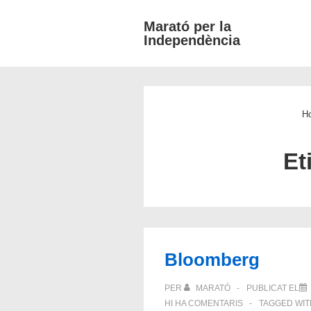
↓
Marató per la
Salta
Independència
al
contingut
principal
H
Et
Bloomberg
PER
MARATÓ
PUBLICAT EL
HI HA COMENTARIS
TAGGED WI