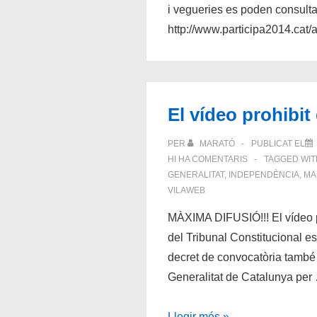
i vegueries es poden consulta
http://www.participa2014.cat/a
El vídeo prohibit
PER
MARATÓ
PUBLICAT EL
HI HA COMENTARIS
TAGGED WI
GENERALITAT
,
INDEPENDÈNCIA
,
MA
VILAWEB
MÀXIMA DIFUSIÓ!!! El vídeo p
del Tribunal Constitucional es
decret de convocatòria també 
Generalitat de Catalunya per
El
Llegir més »