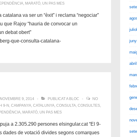
EPENDÈNCIA
,
MARATÓ
,
UN PAS MES
set
catalana va ser un “èxit” i reclama “negociar”
ago
u que Rajoy “hauria de convocar un
juli
un debat obert”
berg-que-consulta-catalana-
juny
mai
abri
mar
febr
gen
NOVEMBRE 9, 2014
PUBLICAT A
BLOC
NO
TH
9-N
,
CAMPANYA
,
CATALUNYA
,
CONSULTA
,
CONSULTES
,
des
PENDÈNCIA
,
MARATÓ
,
UN PAS MES
nov
al puja a 2.305.290 persones elsingular.cat “El 9-
set
es dades de votació divides segons comarques