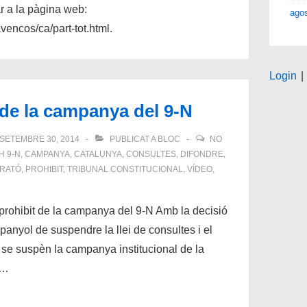
r a la pàgina web:
ago
vencos/ca/part-tot.html.
Login
|
 de la campanya del 9-N
SETEMBRE 30, 2014
PUBLICAT A
BLOC
NO
TH
9-N
,
CAMPANYA
,
CATALUNYA
,
CONSULTES
,
DIFONDRE
,
RATÓ
,
PROHIBIT
,
TRIBUNAL CONSTITUCIONAL
,
VÍDEO
,
rohibit de la campanya del 9-N Amb la decisió
panyol de suspendre la llei de consultes i el
se suspèn la campanya institucional de la
 …