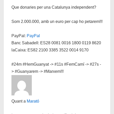
Que donaries per una Catalunya independent?
Som 2.000.000, amb un euro per cap ho petarem!!!
PayPal:
PayPal
Banc Sabadell: ES28 0081 0016 1800 0119 8620
laCaixa: ES82 2100 3385 3522 0014 9170
#24m #HemGuanyat -> #11s #FemCamí -> #27s -
> #Guanyarem -> #Marxem!!!
Quant a
Marató