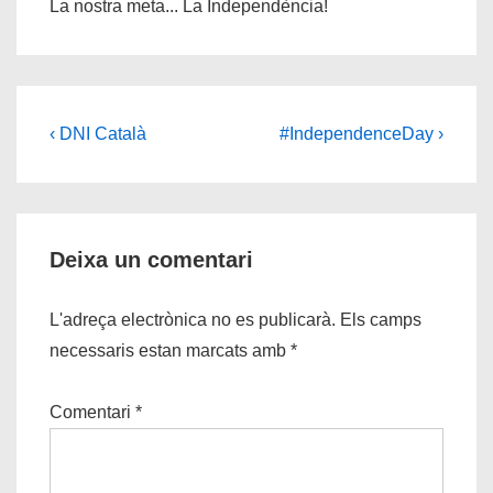
La nostra meta... La Independència!
Navegació
Càrrec
Següent
‹ DNI Català
#IndependenceDay ›
anterior
post
d'entrades
és
és
Deixa un comentari
L'adreça electrònica no es publicarà.
Els camps
necessaris estan marcats amb
*
Comentari
*