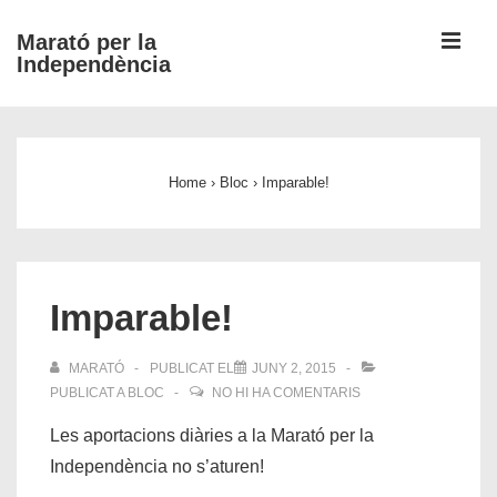
↓
ME
Marató per la
Salta
Independència
al
contingut
Navegació
principal
principal
Home
›
Bloc
›
Imparable!
Imparable!
MARATÓ
PUBLICAT EL
JUNY 2, 2015
PUBLICAT A
BLOC
NO HI HA COMENTARIS
Les aportacions diàries a la Marató per la
Independència no s’aturen!