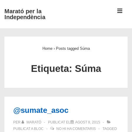
↓
ME
Marató per la
Salta
Independència
al
contingut
Navegació
principal
principal
Home
›
Posts tagged Súma
Etiqueta:
Súma
@sumate_asoc
PER
MARATÓ
PUBLICAT EL
AGOST 8, 2015
PUBLICAT A
BLOC
NO HI HA COMENTARIS
TAGGED