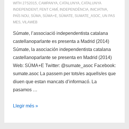
WITH
27S2015
,
CAMPANYA
,
CATALUNYA
,
CATALUNYA
INDEPENDENT
,
FENT CAMÍ
,
INDEPENDÈNCIA
,
INICIATIVA
,
PAÍS NOU
,
SÚMA
,
SÚMA+E
,
SÚMATE
,
SUMATE_ASOC
,
UN PAS
MES
,
VILAWEB
Súmate, l’associació independentista catalana
castellanoparlante es presenta a Madrid (2014)
Súmate, la asociación independentista catalana
castellanoparlante se presenta en Madrid (2014)
Web: SÚMA+E Twitter: @sumate_asoc Facebook:
sumate.asoc La passem per tots/es aquells/es que
diuen que estan mancats d’informacó. La
pasamos …
@sumate_asoc
Llegir més »