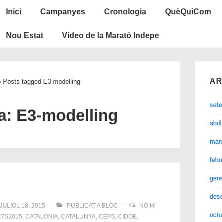
Navegació
Inici
Campanyes
Cronologia
QuèQuiCom
principal
Nou Estat
Vídeo de la Marató Indepe
AR
›
Posts tagged E3-modelling
set
a:
E3-modelling
abri
mar
febr
gen
des
JULIOL 18, 2015
PUBLICAT A
BLOC
NO HI
octu
27S2015
,
CATALONIA
,
CATALUNYA
,
CEPS
,
CIDOB
,