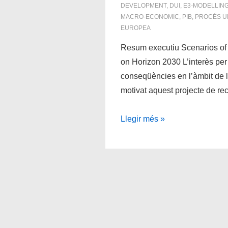
DEVELOPMENT
,
DUI
,
E3-MODELLIN
MACRO-ECONOMIC
,
PIB
,
PROCÉS U
EUROPEA
Resum executiu Scenarios of
on Horizon 2030 L’interès per
conseqüències en l’àmbit de l
motivat aquest projecte de r
La
Llegir més »
secessió