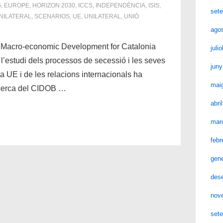
G
,
EUROPE
,
HORIZON 2030
,
ICCS
,
INDEPENDÈNCIA
,
ISIS
,
set
NILATERAL
,
SCENARIOS
,
UE
,
UNILATERAL
,
UNIÓ
ago
 Macro-economic Development for Catalonia
juli
 l’estudi dels processos de secessió i les seves
juny
a UE i de les relacions internacionals ha
mai
ecerca del CIDOB …
abri
mar
febr
gen
des
nov
set