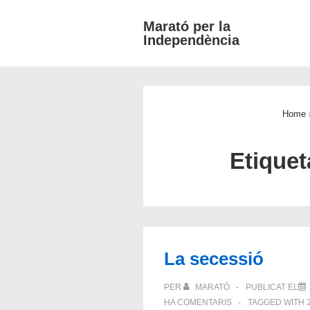
↓
Marató per la
Salta
Independència
al
contingut
principal
Home
Etiquet
La secessió
PER
MARATÓ
PUBLICAT EL
HA COMENTARIS
TAGGED WITH