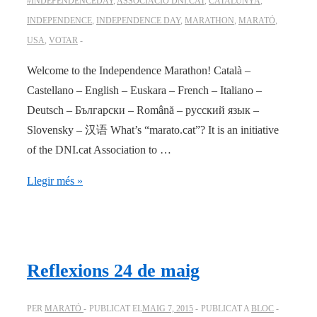
#INDEPENDENCEDAY
,
ASSOCIACIÓ DNI.CAT
,
CATALUNYA
,
INDEPENDENCE
,
INDEPENDENCE DAY
,
MARATHON
,
MARATÓ
,
USA
,
VOTAR
Welcome to the Independence Marathon! Català –
Castellano – English – Euskara – French – Italiano –
Deutsch – Български – Română – русский язык –
Slovensky – 汉语 What’s “marato.cat”? It is an initiative
of the DNI.cat Association to …
#IndependenceDay
Llegir més »
Reflexions 24 de maig
PER
MARATÓ
PUBLICAT EL
MAIG 7, 2015
PUBLICAT A
BLOC