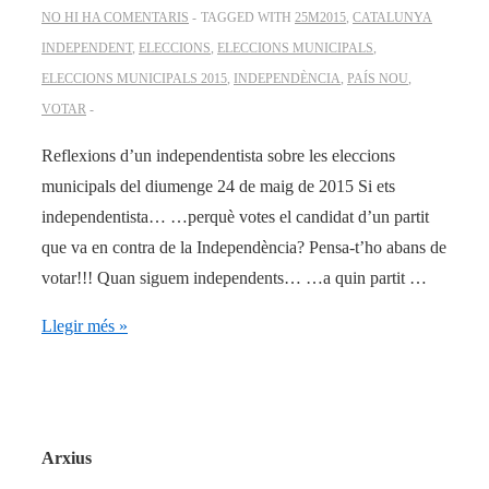
NO HI HA COMENTARIS
TAGGED WITH
25M2015
,
CATALUNYA
INDEPENDENT
,
ELECCIONS
,
ELECCIONS MUNICIPALS
,
ELECCIONS MUNICIPALS 2015
,
INDEPENDÈNCIA
,
PAÍS NOU
,
VOTAR
Reflexions d’un independentista sobre les eleccions
municipals del diumenge 24 de maig de 2015 Si ets
independentista… …perquè votes el candidat d’un partit
que va en contra de la Independència? Pensa-t’ho abans de
votar!!! Quan siguem independents… …a quin partit …
Reflexions
Llegir més »
24
de
maig
Arxius