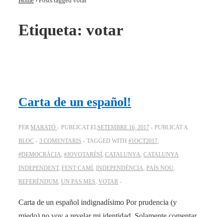
Home
›
Posts tagged votar
Etiqueta:
votar
Carta de un español!
PER
MARATÓ
PUBLICAT EL
SETEMBRE 16, 2017
PUBLICAT A
BLOC
3 COMENTARIS
TAGGED WITH
#1OCT2017
,
#DEMOCRÀCIA
,
#JOVOTARÉSÍ
,
CATALUNYA
,
CATALUNYA
INDEPENDENT
,
FENT CAMÍ
,
INDEPENDÈNCIA
,
PAÍS NOU
,
REFERÈNDUM
,
UN PAS MES
,
VOTAR
​Carta de un español indignadísimo Por prudencia (y
miedo) no voy a revelar mi identidad. Solamente comentar