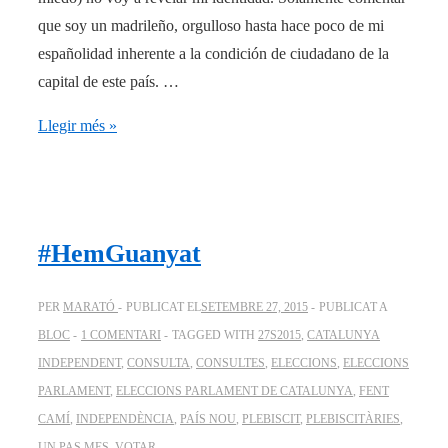
que soy un madrileño, orgulloso hasta hace poco de mi
españolidad inherente a la condición de ciudadano de la
capital de este país. …
Carta
Llegir més »
de
un
español!
#HemGuanyat
PER
MARATÓ
PUBLICAT EL
SETEMBRE 27, 2015
PUBLICAT A
BLOC
1 COMENTARI
TAGGED WITH
27S2015
,
CATALUNYA
INDEPENDENT
,
CONSULTA
,
CONSULTES
,
ELECCIONS
,
ELECCIONS
PARLAMENT
,
ELECCIONS PARLAMENT DE CATALUNYA
,
FENT
CAMÍ
,
INDEPENDÈNCIA
,
PAÍS NOU
,
PLEBISCIT
,
PLEBISCITÀRIES
,
UN PAS MES
,
VOTAR