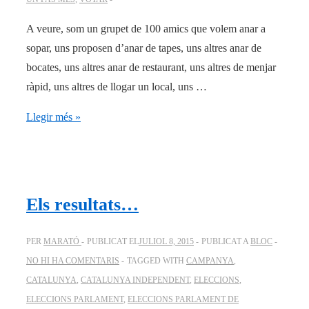
A veure, som un grupet de 100 amics que volem anar a
sopar, uns proposen d’anar de tapes, uns altres anar de
bocates, uns altres anar de restaurant, uns altres de menjar
ràpid, uns altres de llogar un local, uns …
#HemGuanyat
Llegir més »
Els resultats…
PER
MARATÓ
PUBLICAT EL
JULIOL 8, 2015
PUBLICAT A
BLOC
NO HI HA COMENTARIS
TAGGED WITH
CAMPANYA
,
CATALUNYA
,
CATALUNYA INDEPENDENT
,
ELECCIONS
,
ELECCIONS PARLAMENT
,
ELECCIONS PARLAMENT DE