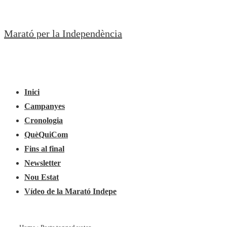
↓
Salta
Marató per la Independència
al
contingut
principal
Navegació
Menú
principal
Inici
Campanyes
Cronologia
QuèQuiCom
Fins al final
Newsletter
Nou Estat
Vídeo de la Marató Indepe