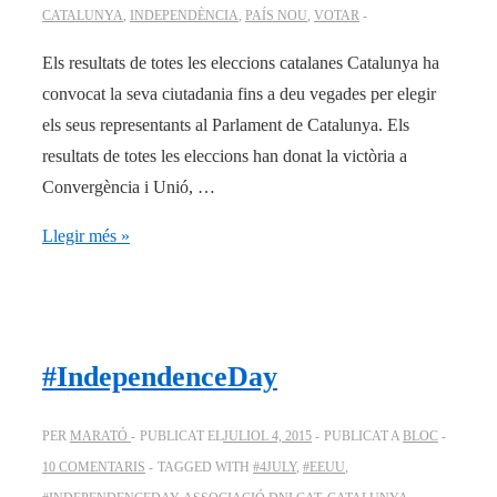
CATALUNYA
,
INDEPENDÈNCIA
,
PAÍS NOU
,
VOTAR
Els resultats de totes les eleccions catalanes Catalunya ha
convocat la seva ciutadania fins a deu vegades per elegir
els seus representants al Parlament de Catalunya. Els
resultats de totes les eleccions han donat la victòria a
Convergència i Unió, …
Els
Llegir més »
resultats…
#IndependenceDay
PER
MARATÓ
PUBLICAT EL
JULIOL 4, 2015
PUBLICAT A
BLOC
10 COMENTARIS
TAGGED WITH
#4JULY
,
#EEUU
,